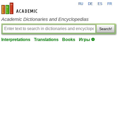
RU
DE
ES
FR
en-academic.com
Academic Dictionaries and Encyclopedias
Search!
Interpretations
Translations
Books
Игры ⚽