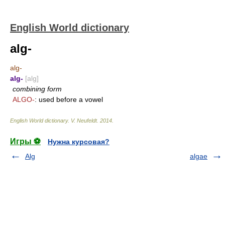
English World dictionary
alg-
alg-
alg-
[alg]
combining form
ALGO-
: used before a vowel
English World dictionary
.
V. Neufeldt
.
2014
.
Игры ⚽
Нужна курсовая?
Alg
algae