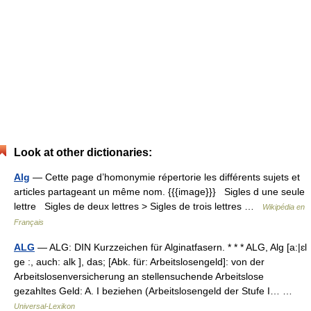
Look at other dictionaries:
Alg
— Cette page d’homonymie répertorie les différents sujets et
articles partageant un même nom. {{{image}}} Sigles d une seule
lettre Sigles de deux lettres > Sigles de trois lettres …
Wikipédia en
Français
ALG
— ALG: DIN Kurzzeichen für Alginatfasern. * * * ALG, Alg [a:|ɛl
ge :, auch: alk ], das; [Abk. für: Arbeitslosengeld]: von der
Arbeitslosenversicherung an stellensuchende Arbeitslose
gezahltes Geld: A. I beziehen (Arbeitslosengeld der Stufe I… …
Universal-Lexikon